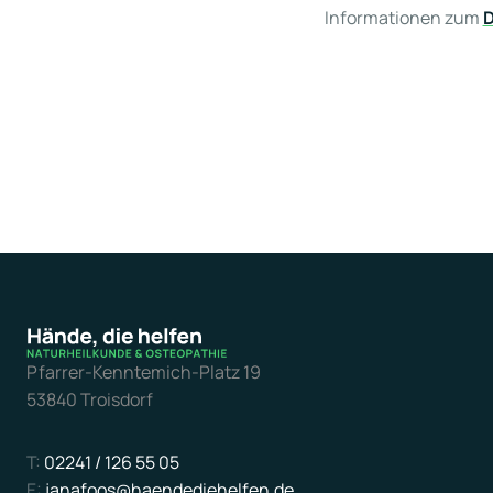
Informationen zum
D
Pfarrer-Kenntemich-Platz 19
53840 Troisdorf
T:
02241 / 126 55 05
E:
janafoos@haendediehelfen.de